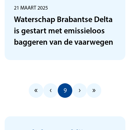
21 MAART 2025
Waterschap Brabantse Delta
is gestart met emissieloos
baggeren van de vaarwegen
Eerste pagina
Vorige pagina, pagina 
Volgende pagi
Laatste p
«
‹
›
»
Huidige pagina, pagina
9