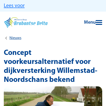
Ga naar hoofdinhoud
Lees voor
Menu
Nieuws
Concept
voorkeursalternatief voor
dijkversterking Willemstad-
Noordschans bekend