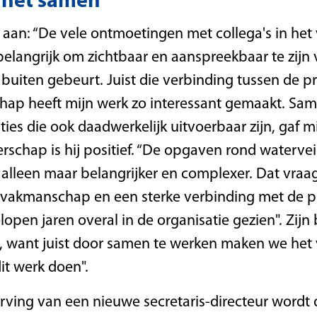
e het samen”
 aan: “De vele ontmoetingen met collega's in het v
 belangrijk om zichtbaar en aanspreekbaar te zij
 buiten gebeurt. Juist die verbinding tussen de pr
ap heeft mijn werk zo interessant gemaakt. Sam
es die ook daadwerkelijk uitvoerbaar zijn, gaf mi
schap is hij positief. “De opgaven rond waterveil
alleen maar belangrijker en complexer. Dat vraa
 vakmanschap en een sterke verbinding met de prak
elopen jaren overal in de organisatie gezien". Zij
n, want juist door samen te werken maken we het 
t werk doen".
rving van een nieuwe secretaris-directeur wordt