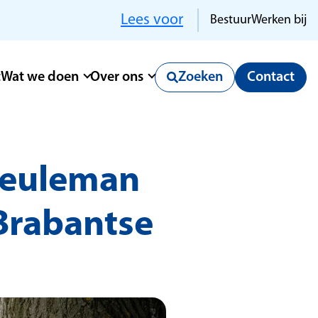
Lees voor
Bestuur
Werken bij
t
Wat we doen
Over ons
Zoeken
Contact
 Meuleman
 Brabantse