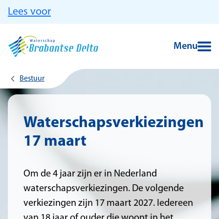
Ga naar hoofdinhoud
Lees voor
Menu
Bestuur
Waterschapsverkiezingen
17 maart
Om de 4 jaar zijn er in Nederland
waterschapsverkiezingen. De volgende
verkiezingen zijn 17 maart 2027. Iedereen
van 18 jaar of ouder die woont in het