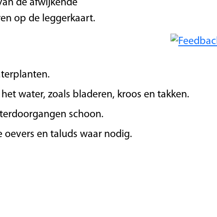
 van de afwijkende
ren op de leggerkaart.
aterplanten.
 het water, zoals bladeren, kroos en takken.
aterdoorgangen schoon.
 oevers en taluds waar nodig.