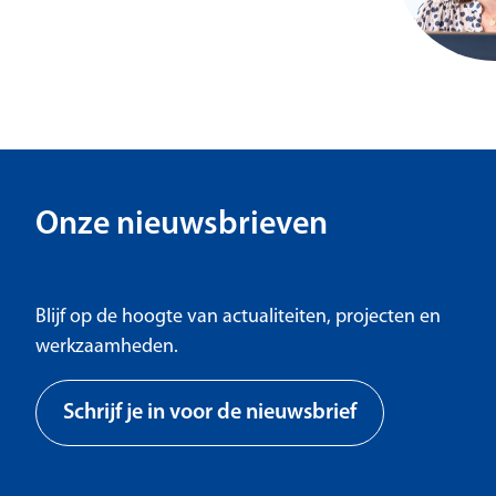
Onze nieuwsbrieven
Blijf op de hoogte van actualiteiten, projecten en
werkzaamheden.
Schrijf je in voor de nieuwsbrief