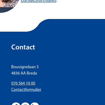
contactformulier
.
Contact
Bouvignelaan 5
4836 AA Breda
076 564 10 00
Contactformulier