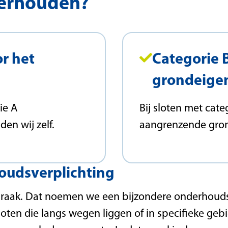
derhouden?
r het
Categorie 
grondeige
ie A
Bij sloten met cate
en wij zelf.
aangrenzende grond
oudsverplichting
raak. Dat noemen we een bijzondere onderhoudsve
sloten die langs wegen liggen of in specifieke g