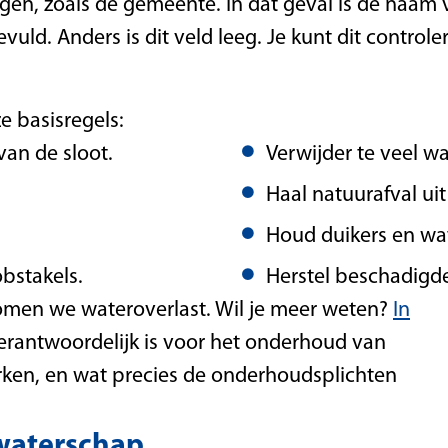
iggen, zoals de gemeente. In dat geval is de naam
uld. Anders is dit veld leeg. Je kunt dit controle
e basisregels:
van de sloot.
Verwijder te veel w
Haal natuurafval uit
Houd duikers en w
bstakels.
Herstel beschadigde
omen we wateroverlast. Wil je meer weten?
In
verantwoordelijk is voor het onderhoud van
rken, en wat precies de onderhoudsplichten
 waterschap