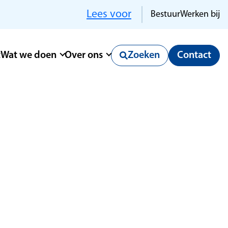
Lees voor
Bestuur
Werken bij
t
Wat we doen
Over ons
Zoeken
Contact