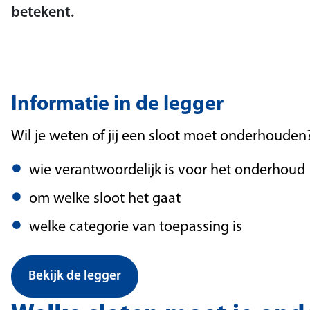
betekent.
Informatie in de legger
Wil je weten of jij een sloot moet onderhouden? 
wie verantwoordelijk is voor het onderhoud
om welke sloot het gaat
welke categorie van toepassing is
Bekijk de legger