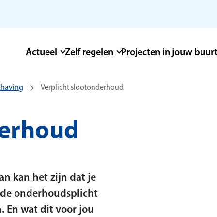
Actueel
Zelf regelen
Projecten in jouw buur
dhaving
Verplicht slootonderhoud
derhoud
n kan het zijn dat je
f de onderhoudsplicht
. En wat dit voor jou