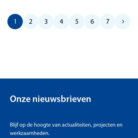
Vol
›
Huidige pagina, pagina 1
Pagina 2
Pagina 3
Pagina 4
Pagina 5
Pagina 6
Pagina 7
1
2
3
4
5
6
7
Onze nieuwsbrieven
Blijf op de hoogte van actualiteiten, projecten en
werkzaamheden.