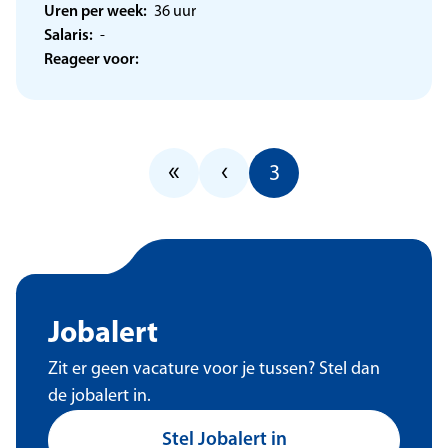
Uren per week:
36 uur
Salaris:
-
Reageer voor:
Eerste pagina
Vorige pagina, pag
«
‹
Huidige pagina, p
3
Jobalert
Zit er geen vacature voor je tussen? Stel dan
de jobalert in.
Stel Jobalert in